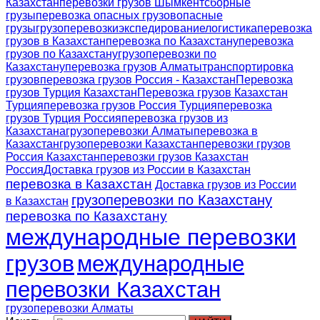
Казахстан
перевозки грузов Шымкент
сборные
грузы
перевозка опасных грузов
опасные
грузы
грузоперевозки
экспедирование
логистика
перевозка
грузов в Казахстан
перевозка по Казахстану
перевозка
грузов по Казахстану
грузоперевозки по
Казахстану
перевозка грузов Алматы
транспортировка
грузов
перевозка грузов Россия - Казахстан
Перевозка
грузов Турция Казахстан
Перевозка грузов Казахстан
Турция
перевозка грузов Россия Турция
перевозка
грузов Турция Россия
перевозка грузов из
Казахстана
грузоперевозки Алматы
перевозка в
Казахстан
грузоперевозки Казахстан
перевозки грузов
Россия Казахстан
перевозки грузов Казахстан
Россия
Доставка грузов из России в Казахстан
перевозка в Казахстан
Доставка грузов из России
грузоперевозки по Казахстану
в Казахстан
перевозка по Казахстану
международные перевозки
грузов
международные
перевозки Казахстан
грузоперевозки Алматы