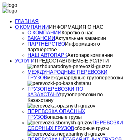
ГЛАВНАЯ
О КОМПАНИИ
ИНФОРМАЦИЯ О НАС
О КОМПАНИИ
Коротко о нас
ВАКАНСИИ
Актуальные вакансии
ПАРТНЁРСТВО
Информация о
партнёрстве
НАШ АВТОПАРК
Автопарк компании
УСЛУГИ
ПРЕДОСТАВЛЯЕМЫЕ УСЛУГИ
МЕЖДУНАРОДНЫЕ ПЕРЕВОЗКИ
ГРУЗОВ
международные грузоперевозки
ГРУЗОПЕРЕВОЗКИ ПО
КАЗАХСТАНУ
грузоперевозки по
Казахстану
ПЕРЕВОЗКА ОПАСНЫХ
ГРУЗОВ
опасные грузы
ПЕРЕВОЗКИ
СБОРНЫХ ГРУЗОВ
сборные грузы
ПЕРЕВОЗКА НЕГАБАРИТНЫХ ГРУЗОВ