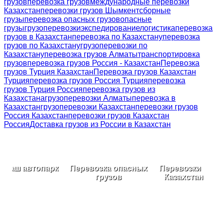
грузов
перевозка грузов
международные перевозки
Казахстан
перевозки грузов Шымкент
сборные
грузы
перевозка опасных грузов
опасные
грузы
грузоперевозки
экспедирование
логистика
перевозка
грузов в Казахстан
перевозка по Казахстану
перевозка
грузов по Казахстану
грузоперевозки по
Казахстану
перевозка грузов Алматы
транспортировка
грузов
перевозка грузов Россия - Казахстан
Перевозка
грузов Турция Казахстан
Перевозка грузов Казахстан
Турция
перевозка грузов Россия Турция
перевозка
грузов Турция Россия
перевозка грузов из
Казахстана
грузоперевозки Алматы
перевозка в
Казахстан
грузоперевозки Казахстан
перевозки грузов
Россия Казахстан
перевозки грузов Казахстан
Россия
Доставка грузов из России в Казахстан
Наш автопарк
Перевозка опасных
Перевозки по
грузов
Казахстану