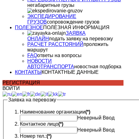
негабаритные грузы
ЭКСПЕДИРОВАНИЕ
ГРУЗОВ
сопровождение грузов
ПОЛЕЗНОЕ
ПОЛЕЗНАЯ ИНФОРМАЦИЯ
ЗАЯВКА
ОНЛАЙН
подать заявку на перевозку
РАСЧЕТ РАССТОЯНИЙ
проложить
маршрут
FAQ
ответы на вопросы
НОВОСТИ
АВТОТРАНСПОРТА
новостная подборка
КОНТАКТЫ
КОНТАКТНЫЕ ДАННЫЕ
РЕГИСТРАЦИЯ
ВОЙТИ
Заявка на перевозку
Наименование организации
(*)
Неверный Ввод
Контактное лицо
(*)
Неверный Ввод
Номер тел.:
(*)