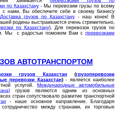
ания занимается
перевозками грузов по
ки по Казахстану
- Мы перевозим грузы по всему
я с нами, Вы обеспечите себе и своему бизнесу
.
Доставка грузов по Казахстану
- наш конек! В
ашей родины выстраиваются очень стремительно,
евозки по Казахстану
). Для перевозок грузов по
нии. Мы с радостью поможем Вам с
перевозками
ЗОВ АВТОТРАНСПОРТОМ
озки грузов Казахстан
(
грузоперевозки
ые перевозки Казахстан
)
- является наиболее
ртной услугой.
Международные автомобильные
ана)
грузов являются одним из основных
всех стран сопутствовало развитие транспортной
тан
- наше основное направление. Благодаря
сотрудничество между странами, их торговые