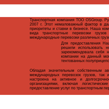
Транспортная компания ТОО OSGroup. Ру
2007 г. Этот немаловажный фактор в да
приоритеты и ставки в бизнесе. Наша ко
вида транспортные перевозки грузо
международные перевозки различных грузо
Для предоставления На
решили использовать н
зарекомендовала себя 
компании на данный мом
тентованных полуприцепо
Обладая значительным собственным ав
международных перевозок грузов, так 
настроена на активное и долгосрочн
организациями, включая логистическ
предоставление услуг по транспортным пер