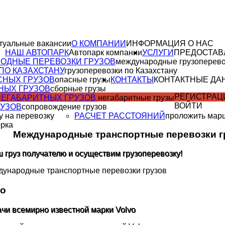
туальные вакансии
О КОМПАНИИ
ИНФОРМАЦИЯ О НАС
НАШ АВТОПАРК
Автопарк компании
УСЛУГИ
ПРЕДОСТАВ
ОДНЫЕ ПЕРЕВОЗКИ ГРУЗОВ
международные грузоперево
ПО КАЗАХСТАНУ
грузоперевозки по Казахстану
СНЫХ ГРУЗОВ
опасные грузы
КОНТАКТЫ
КОНТАКТНЫЕ ДА
НЫХ ГРУЗОВ
сборные грузы
РЕГИСТРАЦ
НЕГАБАРИТНЫХ ГРУЗОВ
негабаритные грузы
ВОЙТИ
РУЗОВ
сопровождение грузов
у на перевозку
РАСЧЕТ РАССТОЯНИЙ
проложить мар
орка
Международные транспортные перевозки г
 груз получателю и осуществим грузоперевозку!
vo
ачи всемирно известной марки Volvo