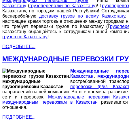
международных перевозок грузов
, наша комп
Казахстану
(
грузоперевозки по Казахстану
)! Г
рузоперевоз
Казахстану, по городам нашей Республики! Сотруднича
бесперебойную
доставку грузов по всему Казахстану
настоящее время торговые отношения между городами н
что требует перевозки грузов по Казахстану (Г
рузопер
Казахстану обращайтесь к сотрудникам нашей компа
грузов по Казахстану
!
ПОДРОБНЕЕ...
МЕЖДУНАРОДНЫЕ ПЕРЕВОЗКИ ГРУ
Международные перев
Казахстан
,
международн
востребованной транспо
перевозки (в/из Казахст
направлений нашей компании. Во все времена развитие 
сети и перевозок.
Международные перевозки Казахс
международным перевозкам в Казахстан
развивается 
отношения.
ПОДРОБНЕЕ...