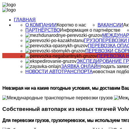
ГЛАВНАЯ
О КОМПАНИИ
Коротко о нас
ВАКАНСИИ
Ак
ПАРТНЁРСТВО
Информация о партнёрстве
МЕЖДУНАР
ГРУЗОПЕРЕВОЗКИ 
ПЕРЕВОЗКА ОПА
ПЕРЕВОЗКИ СБОР
ПЕРЕВОЗКА 
ЭКСПЕДИРОВАНИЕ Г
ЗАЯВКА ОНЛАЙН
подать заявк
НОВОСТИ АВТОТРАНСПОРТА
новостная подб
Невзирая ни на какие погодные условия, мы доставим Ваш
Собственный автопарк из новых тягачей Vol
Для перевозки грузов, грузоперевозок, мы используем тяг